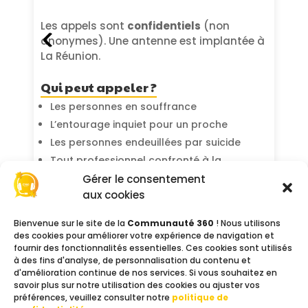
Les appels sont
confidentiels
(non
anonymes). Une antenne est implantée à
La Réunion.
Qui peut appeler ?
Les personnes en souffrance
L’entourage inquiet pour un proche
Les personnes endeuillées par suicide
Tout professionnel confronté à la
détresse suicidaire
Gérer le consentement
aux cookies
Les institutions impactées par un suicide
Toute personne touchée par le sujet du
Bienvenue sur le site de la
Communauté 360
! Nous utilisons
suicide
des cookies pour améliorer votre expérience de navigation et
fournir des fonctionnalités essentielles. Ces cookies sont utilisés
à des fins d'analyse, de personnalisation du contenu et
d'amélioration continue de nos services. Si vous souhaitez en
Contacts
savoir plus sur notre utilisation des cookies ou ajuster vos
préférences, veuillez consulter notre
politique de