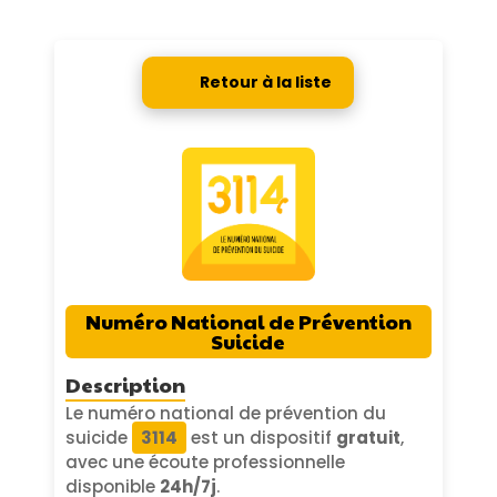
Retour à la liste
Numéro National de Prévention
Suicide
Description
Le numéro national de prévention du
suicide
3114
est un dispositif
gratuit
,
avec une écoute professionnelle
disponible
24h/7j
.