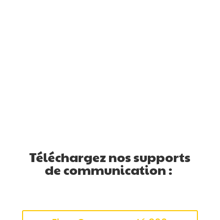
Gratuit et disponible de 8h à 16h, du
lundi au vendredi pour répondre à
toutes vos questions concernant le
champ du handicap.
Téléchargez nos supports
de communication :