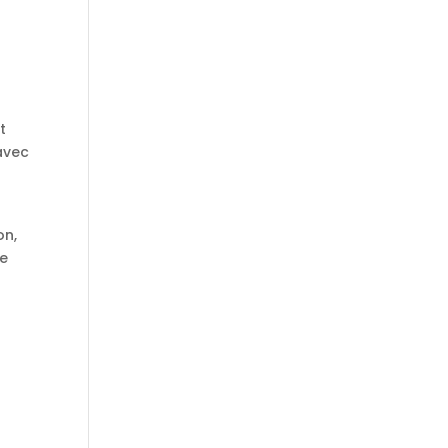
t
avec
on,
de