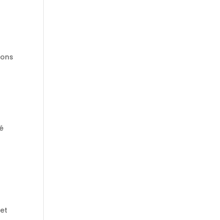
ions
té
 et