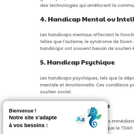
des technologies qui améliorent la commun
4. Handicap Mental ou Intel
Les handicaps mentaux affectent le fonctio
telles que l'autisme, le syndrome de Down e
handicaps ont souvent besoin de soutien é
5. Handicap Psychique
Les handicaps psychiques, tels que la dépres
mentale et émotionnelle. Ces conditions p
soutien social.
6. Handicap invisible
Certains handicaps ne sont pas immédiatem
neurodéveloppementaux tels que le TDAH (t