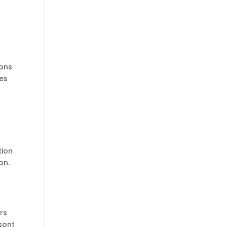
ions
Les
tion
on.
urs
 sont