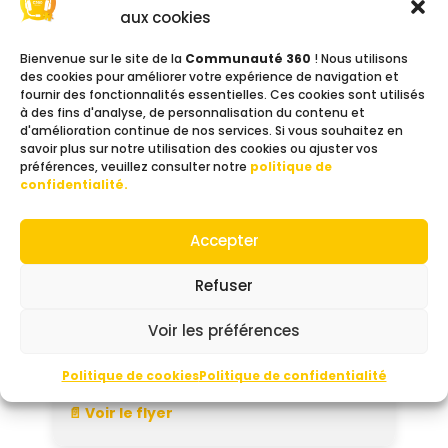
Chaque demande est étudiée avec
aux cookies
soin. Mon secteur principal
d’intervention s’étend de Saint-Leu à
Bienvenue sur le site de la
Communauté 360
! Nous utilisons
des cookies pour améliorer votre expérience de navigation et
Saint-André.
fournir des fonctionnalités essentielles. Ces cookies sont utilisés
à des fins d'analyse, de personnalisation du contenu et
d'amélioration continue de nos services. Si vous souhaitez en
savoir plus sur notre utilisation des cookies ou ajuster vos
Contacts
préférences, veuillez consulter notre
politique de
confidentialité.
Téléphone :
0693 866 376
Email :
Accepter
sandrapinson.educ@gmail.com
Refuser
Site web :
sandrapinson-educlib.fr
Voir les préférences
Facebook :
Sandra Pinson
Politique de cookies
Politique de confidentialité
Documents
📄 Voir le flyer