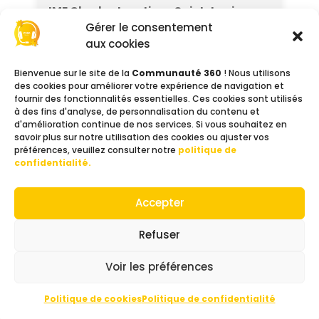
IME Charles Isautier – Saint-Louis
3 rue Marius et Ary Leblond
Gérer le consentement
97450 Saint-Louis
aux cookies
Tél : 0262 91 29 69
Email :
imsci.direction@favron.org
Bienvenue sur le site de la
Communauté 360
! Nous utilisons
des cookies pour améliorer votre expérience de navigation et
Site web :
favron.org
fournir des fonctionnalités essentielles. Ces cookies sont utilisés
à des fins d'analyse, de personnalisation du contenu et
d'amélioration continue de nos services. Si vous souhaitez en
IME Henri Vergoz (internat – ASFA)
savoir plus sur notre utilisation des cookies ou ajuster vos
8 rue des Forbans
préférences, veuillez consulter notre
politique de
97438 Sainte-Marie
confidentialité.
Tél : 0262 23 63 64
Email :
sec.ime@asfa.re
Accepter
Site web :
asfa.re
Refuser
IME de la Montagne (ASFA)
9 chemin de l’IME
Voir les préférences
97417 La Montagne
Tél : 02 62 23 63 64
Politique de cookies
Politique de confidentialité
Email :
direction.ime@asfa.re