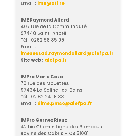
Email :
ime@afl.re
IME Raymond Allard
407 rue de la Communauté
97440 Saint-André
Tél : 0262 58 85 05
Email :
imesessad.raymondallard@alefpa.fr
Site web :
alefpa.fr
IMPro Marie Caze
70 rue des Mouettes
97434 La Saline-les-Bains
Tél : 02 62 24 16 88
Email :
dime.pmso@alefpa.fr
IMPro Gernez Rieux
42 bis Chemin Ligne des Bambous
Ravine des Cabris – CS 51001