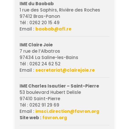
IME du Baobab
1 rue des Saphirs, Rivière des Roches
97412 Bras-Panon
Tél : 0262 20 15 49
Email :
baobab@afl.re
IME Claire Joie
7 rue de l’Albatros
97434 La Saline-les-Bains
Tél : 0262 24 62 52
Email :
secretariat@clairejoie.re
IME Charles Isautier – Saint-Pierre
53 boulevard Hubert Delisle
97410 Saint-Pierre
Tél : 0262 91 29 69
Email :
imsci.direction@favron.org
Site web :
favron.org