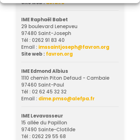
Site web :
asfa.re
IME Raphaël Babet
29 boulevard Lenepveu
97480 Saint-Joseph
Tél : 0262 91 83 40
Email :
imssaintjoseph@favron.org
Site web :
favron.org
IME Edmond Albius
1110 chemin Piton Defaud - Cambaie
97460 Saint-Paul
Tél : 02 62 45 32 32
Email :
dime.pmso@alefpa.fr
IME Levavasseur
15 allée du Papillon
97490 Sainte-Clotilde
Tél : 0262 29 55 68