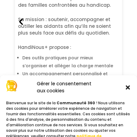
des familles confrontées au handicap.
Sa mission : soutenir, accompagner et
outiller les aidants afin qu’ils ne soient
plus seuls face aux défis du quotidien.
HandiNous+ propose :
Des outils pratiques pour mieux
s’organiser et alléger la charge mentale
Un accompagnement personnalisé et
adapté à chaque situation
Gérer le consentement
Un espace d’écoute bienveillant pour
aux cookies
libérer la parole et retrouver de l’équilibre
Bienvenue sur le site de la
Communauté 360
! Nous utilisons
des cookies pour améliorer votre expérience de navigation et
fournir des fonctionnalités essentielles. Ces cookies sont utilisés
à des fins d'analyse, de personnalisation du contenu et
Contacts
d'amélioration continue de nos services. Si vous souhaitez en
savoir plus sur notre utilisation des cookies ou ajuster vos
Téléphone :
06 92 32 20 32
préférences, veuillez consulter notre
politique de