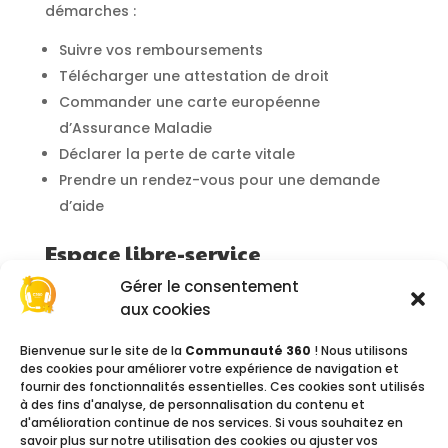
démarches :
Suivre vos remboursements
Télécharger une attestation de droit
Commander une carte européenne
d’Assurance Maladie
Déclarer la perte de carte vitale
Prendre un rendez-vous pour une demande
d’aide
Espace libre-service
Accessible du lundi au jeudi : 8h00 - 12h00 /
Gérer le consentement
13h00 - 15h00
aux cookies
Le vendredi : 8h00 - 12h00
Bienvenue sur le site de la
Communauté 360
! Nous utilisons
des cookies pour améliorer votre expérience de navigation et
Accès aux bornes multiservices, ordinateurs
fournir des fonctionnalités essentielles. Ces cookies sont utilisés
connectés, téléphones, documentations et
à des fins d'analyse, de personnalisation du contenu et
d'amélioration continue de nos services. Si vous souhaitez en
boîte de dépôt. Nos agents vous
savoir plus sur notre utilisation des cookies ou ajuster vos