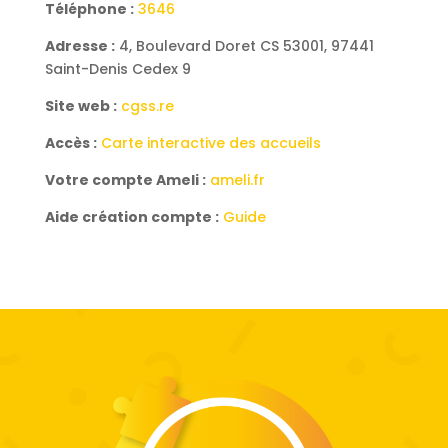
Téléphone :
3646
Adresse :
4, Boulevard Doret CS 53001, 97441
Saint-Denis Cedex 9
Site web :
cgss.re
Accès :
Carte interactive des accueils
Votre compte Ameli :
ameli.fr
Aide création compte :
Guide