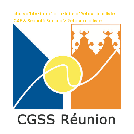
class="btn-back"
aria-label="Retour à la liste
CAF & Sécurité Sociale">
Retour à la liste