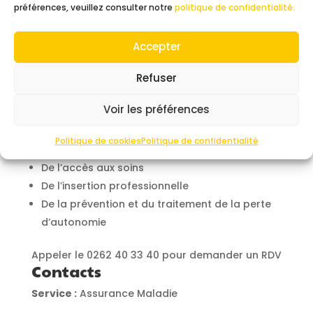
accompagnent si besoin.
préférences, veuillez consulter notre
politique de confidentialité.
Service Social
Accepter
La Caisse Générale de Sécurité Sociale de la
Réunion accompagne les personnes fragilisées
Refuser
par des problèmes de santé, de handicap et de
vieillissement.
Voir les préférences
Son service social se tient à votre disposition
pour vous aider au niveau :
Politique de cookies
Politique de confidentialité
De l’accès aux soins
De l’insertion professionnelle
De la prévention et du traitement de la perte
d’autonomie
Appeler le 0262 40 33 40 pour demander un RDV
Contacts
Service :
Assurance Maladie