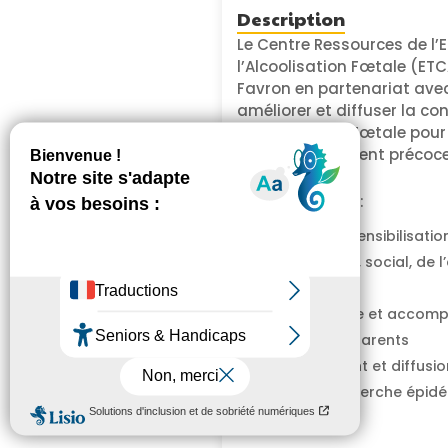
Description
Le Centre Ressources de l
l’Alcoolisation Fœtale (ETC
Favron en partenariat avec 
améliorer et diffuser la c
l’Alcoolisation Fœtale pou
accompagnement précoces 
Cela passe par :
Formation et sensibilisati
médico-social, social, de l
public
Prise en charge et accom
TCAF et leurs parents
Développement et diffusion
repérage, recherche épidé
données