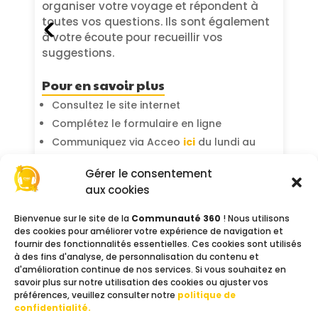
organiser votre voyage et répondent à
toutes vos questions. Ils sont également
à votre écoute pour recueillir vos
suggestions.
Pour en savoir plus
Consultez le site internet
Complétez le formulaire en ligne
Communiquez via Acceo
ici
du lundi au
vendredi de 9h à 12h30 et de 13h30 à 17h30
Gérer le consentement
(heures métropole)
aux cookies
Contactez l’assistance Saphir par
téléphone
ici
Bienvenue sur le site de la
Communauté 360
! Nous utilisons
des cookies pour améliorer votre expérience de navigation et
fournir des fonctionnalités essentielles. Ces cookies sont utilisés
à des fins d'analyse, de personnalisation du contenu et
d'amélioration continue de nos services. Si vous souhaitez en
Contacts
savoir plus sur notre utilisation des cookies ou ajuster vos
préférences, veuillez consulter notre
politique de
Téléphone :
09 69 36 72 77
confidentialité.