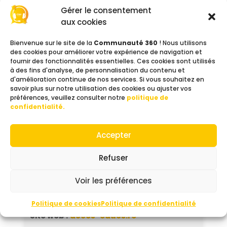
Insertion par le sport
Gérer le consentement
Violences intrafamiliales
aux cookies
Bien-être aux aidants
Bienvenue sur le site de la
Communauté 360
! Nous utilisons
Les interventions se déroulent sur tout le
des cookies pour améliorer votre expérience de navigation et
fournir des fonctionnalités essentielles. Ces cookies sont utilisés
territoire de la Réunion.
à des fins d'analyse, de personnalisation du contenu et
d'amélioration continue de nos services. Si vous souhaitez en
savoir plus sur notre utilisation des cookies ou ajuster vos
Contacts
préférences, veuillez consulter notre
politique de
confidentialité.
PATEL Rachida (Présidente) :
06 93 02 91 10
Accepter
Coordinateur Ouest :
06 92 62 76 97
Refuser
tarik@acces-educs.re
Voir les préférences
Coordinateur Sud :
06 92 48 71 93
xavier@acces-educs.re
Politique de cookies
Politique de confidentialité
Site web :
acces-educs.re